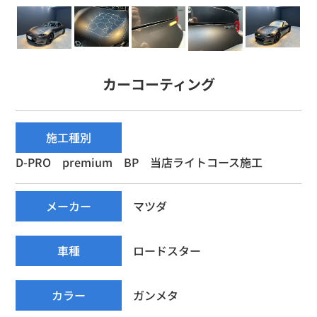
カーコーティング
施工種別
D-PRO premium BP 当店ライトコース施工
メーカー
マツダ
車種
ロードスター
カラー
ガンメタ